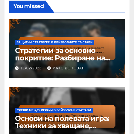
You missed
ЗАЩИТНИ СТРАТЕГИИ В БЕЙЗБОЛНИТЕ СЪСТАВИ
Стратегии за основно
покритие: Разбиране на
основните отговорности,
11/02/2026
МАКС ДОНОВАН
Комуникация, Ситуационна
осведоменост
СРЕЩИ МЕЖДУ ИГРАЧИ В БЕЙЗБОЛНИ СЪСТАВИ
Основи на полевата игра:
Техники за хващане,
Механика на хвърляне,