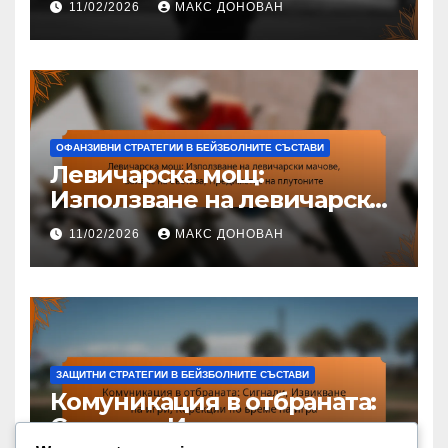
11/02/2026
МАКС ДОНОВАН
Стъпкова техника
ОФАНЗИВНИ СТРАТЕГИИ В БЕЙЗБОЛНИТЕ СЪСТАВИ
Левичарска мощ:
Използване на левичарски
мачове, Баланс на състава,
11/02/2026
МАКС ДОНОВАН
Предимства на плутоните
ЗАЩИТНИ СТРАТЕГИИ В БЕЙЗБОЛНИТЕ СЪСТАВИ
Комуникация в отбраната:
Сигнали, Извикване на