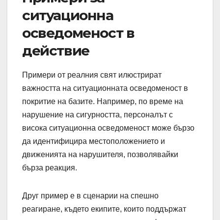
ситуационна
осведоменост в
действие
Примери от реалния свят илюстрират
важността на ситуационната осведоменост в
покритие на базите. Например, по време на
нарушение на сигурността, персоналът с
висока ситуационна осведоменост може бързо
да идентифицира местоположението и
движенията на нарушителя, позволявайки
бърза реакция.
Друг пример е в сценарии на спешно
реагиране, където екипите, които поддържат