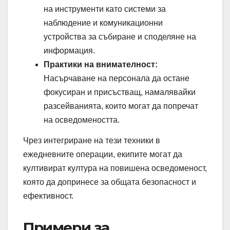
на инструменти като системи за
наблюдение и комуникационни
устройства за събиране и споделяне на
информация.
Практики на внимателност:
Насърчаване на персонала да остане
фокусиран и присъстващ, намалявайки
разсейванията, които могат да попречат
на осведомеността.
Чрез интегриране на тези техники в
ежедневните операции, екипите могат да
култивират култура на повишена осведоменост,
която да допринесе за общата безопасност и
ефективност.
Примери за