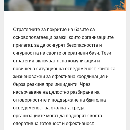
Стратегиите за покритие на базите са
основополагаещи рамки, които организациите
прилагат, за да осигурят безопасността и
сигурността на своите оперативни бази. Тези
стратегии включват ясна комуникация и
повишена ситуационна осведоменост, които са
жизненоважни за ефективна координация и
бърза реакция при инциденти. Чрез
насърчаване на цялостно разбиране на
отговорностите и поддържане на бдителна
осведоменост за околната среда,
организациите могат да подобрят своята
оперативна готовност и ефективност.