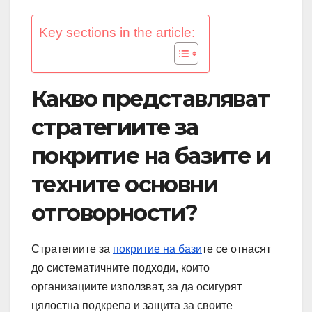
Key sections in the article:
Какво представляват
стратегиите за
покритие на базите и
техните основни
отговорности?
Стратегиите за
покритие на бази
те се отнасят
до систематичните подходи, които
организациите използват, за да осигурят
цялостна подкрепа и защита за своите