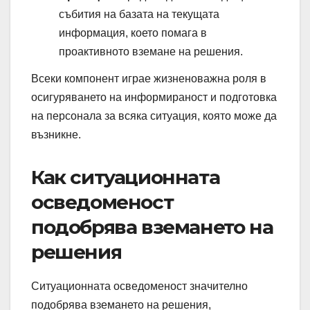
събития на базата на текущата
информация, което помага в
проактивното вземане на решения.
Всеки компонент играе жизненоважна роля в
осигуряването на информираност и подготовка
на персонала за всяка ситуация, която може да
възникне.
Как ситуационната
осведоменост
подобрява вземането на
решения
Ситуационната осведоменост значително
подобрява вземането на решения,