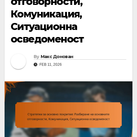
отговорности,
Комуникация,
Ситуационна
осведоменост
By
Макс Донован
FEB 11, 2026