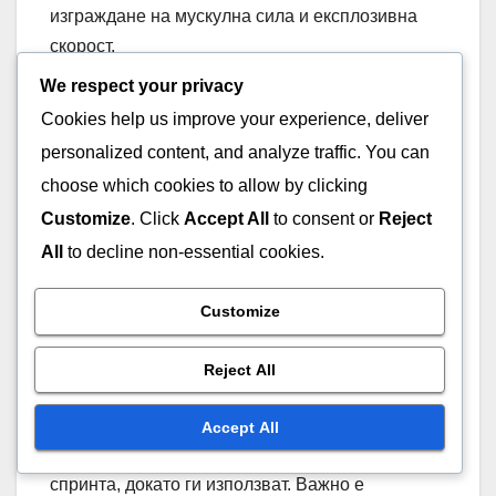
изграждане на мускулна сила и експлозивна
скорост.
We respect your privacy
Ключовите характеристики на хартиите за
Cookies help us improve your experience, deliver
скорост включват:
personalized content, and analyze traffic. You can
choose which cookies to allow by clicking
Регулируеми нива на съпротивление за
Customize
. Click
Accept All
to consent or
Reject
персонализирано обучение
All
to decline non-essential cookies.
Удобно прилягане, позволяващо
естествени движения
Customize
Преносимост за лесна употреба в
различни тренировъчни среди
Reject All
За да се максимизира ефективността на
хартиите за скорост, играчите трябва да се
Accept All
фокусират върху правилната форма на
спринта, докато ги използват. Важно е