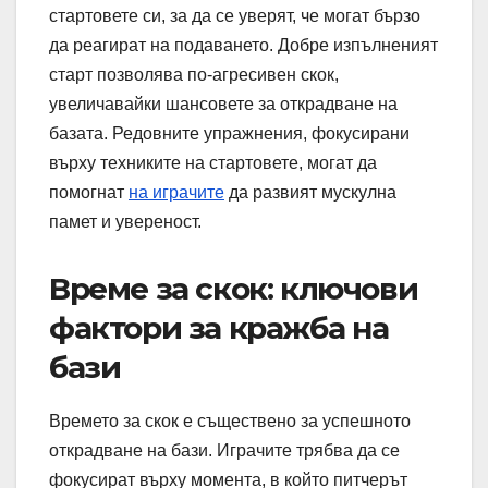
стартовете си, за да се уверят, че могат бързо
да реагират на подаването. Добре изпълненият
старт позволява по-агресивен скок,
увеличавайки шансовете за открадване на
базата. Редовните упражнения, фокусирани
върху техниките на стартовете, могат да
помогнат
на играчите
да развият мускулна
памет и увереност.
Време за скок: ключови
фактори за кражба на
бази
Времето за скок е съществено за успешното
открадване на бази. Играчите трябва да се
фокусират върху момента, в който питчерът