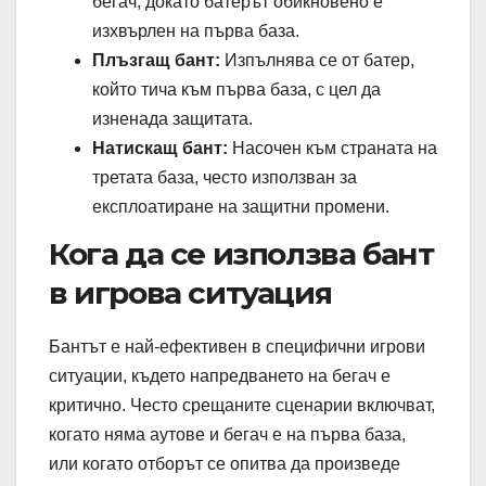
бегач, докато батерът обикновено е
изхвърлен на първа база.
Плъзгащ бант:
Изпълнява се от батер,
който тича към първа база, с цел да
изненада защитата.
Натискащ бант:
Насочен към страната на
третата база, често използван за
експлоатиране на защитни промени.
Кога да се използва бант
в игрова ситуация
Бантът е най-ефективен в специфични игрови
ситуации, където напредването на бегач е
критично. Често срещаните сценарии включват,
когато няма аутове и бегач е на първа база,
или когато отборът се опитва да произведе