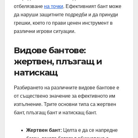
отбелязване
на точки
. Ефективният бант може
да наруши защитните подредби и да принуди
грешки, което го прави ценен инструмент в
различни игрови ситуации.
Видове бантове:
жертвен, плъзгащ и
натискащ
Разбирането на различните видове бантове е
от съществено значение за ефективното им
изпълнение. Трите основни типа са жертвен
бант, плъзгащ бант и натискащ бант.
Жертвен бант:
Целта е да се напредне