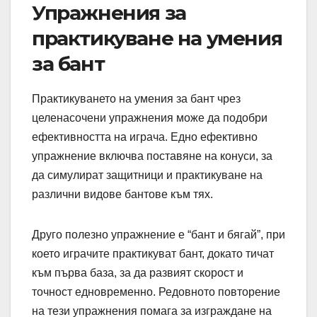
Упражнения за
практикуване на умения
за бант
Практикуването на умения за бант чрез
целенасочени упражнения може да подобри
ефективността на играча. Едно ефективно
упражнение включва поставяне на конуси, за
да симулират защитници и практикуване на
различни видове бантове към тях.
Друго полезно упражнение е “бант и бягай”, при
което играчите практикуват бант, докато тичат
към първа база, за да развият скорост и
точност едновременно. Редовното повторение
на тези упражнения помага за изграждане на