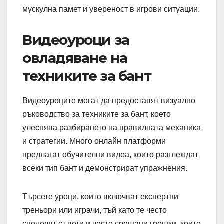
мускулна памет и увереност в игрови ситуации.
Видеоуроци за
овладяване на
техниките за бант
Видеоуроците могат да предоставят визуално
ръководство за техниките за бант, което
улеснява разбирането на правилната механика
и стратегии. Много онлайн платформи
предлагат обучителни видеа, които разглеждат
всеки тип бант и демонстрират упражнения.
Търсете уроци, които включват експертни
треньори или играчи, тъй като те често
споделят съвети и често срещани грешки, които