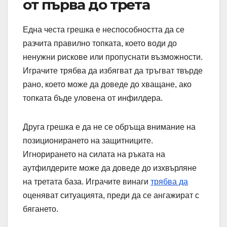
от първа до трета
Една честа грешка е неспособността да се
разчита правилно топката, което води до
ненужни рискове или пропуснати възможности.
Играчите трябва да избягват да тръгват твърде
рано, което може да доведе до хващане, ако
топката бъде уловена от инфилдера.
Друга грешка е да не се обръща внимание на
позиционирането на защитниците.
Игнорирането на силата на ръката на
аутфилдерите може да доведе до изхвърляне
на третата база. Играчите винаги
трябва да
оценяват ситуацията, преди да се ангажират с
бягането.