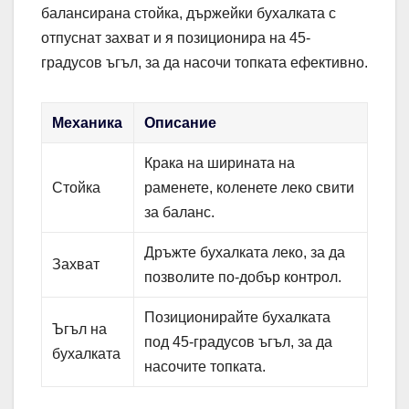
балансирана стойка, държейки бухалката с
отпуснат захват и я позиционира на 45-
градусов ъгъл, за да насочи топката ефективно.
Механика
Описание
Крака на ширината на
Стойка
раменете, коленете леко свити
за баланс.
Дръжте бухалката леко, за да
Захват
позволите по-добър контрол.
Позиционирайте бухалката
Ъгъл на
под 45-градусов ъгъл, за да
бухалката
насочите топката.